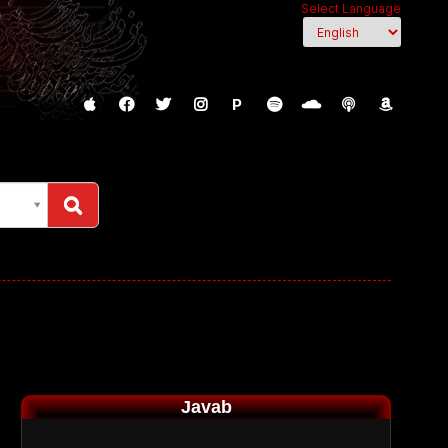
Select Language
P
Javab