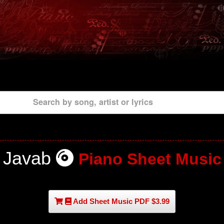
Search by song, artist or lyrics
Javab
Piano Sheet Music
Add Sheet Music PDF $3.99