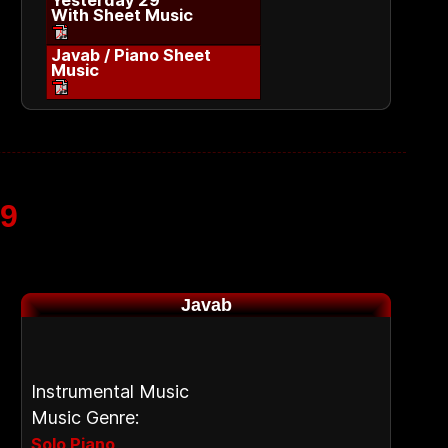
Yesterday 29
With Sheet Music
Javab / Piano Sheet
Music
29
Javab
Instrumental Music
Music Genre:
,
Solo Piano