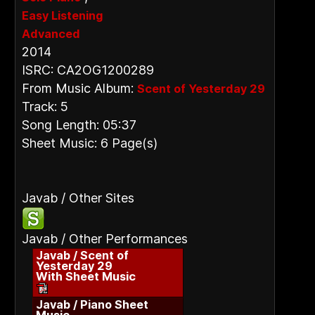
Easy Listening
Advanced
2014
ISRC: CA2OG1200289
From Music Album:
Scent of Yesterday 29
Track: 5
Song Length: 05:37
Sheet Music: 6 Page(s)
Javab / Other Sites
Javab / Other Performances
Javab / Scent of
Yesterday 29
With Sheet Music
Javab / Piano Sheet