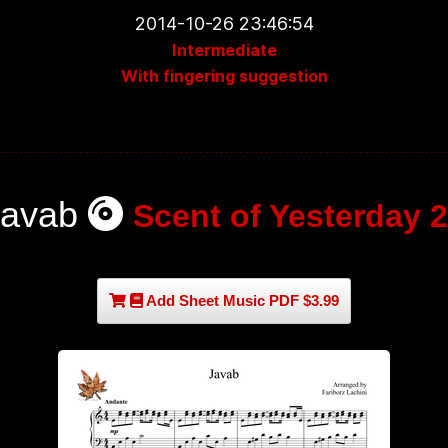
2014-10-26 23:46:54
Intermediate
With fingering suggestion
Javab
Scent of Yesterday 
Add Sheet Music PDF $3.99