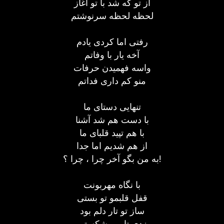
از تو که شد با تو آغاز
لحظه لحظه سرنوشتم
رفتی اما کردی یادم
آخه یار با وفاتم
واسه فهمیدن حرفات
منو کم داری فداتم
تنهایی دستای ما
با دست هم شد آشنا
با هم تپید قلبای ما
از هم شدیم اما جدا
به من بگو آخر چرا ، چرا ؟!
با نگاه مهربونت
قفل قلبمو تو بستی
ساز تو تار دلم بود
زدی تارمو شکستی