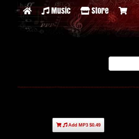
Music
Store
Add MP3 $0.49