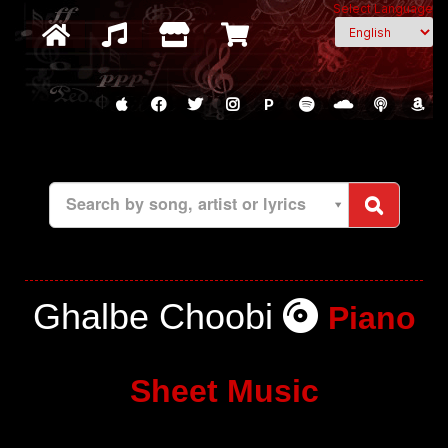
Select Language
P
Search by song, artist or lyrics
Ghalbe Choobi
Piano
Sheet Music