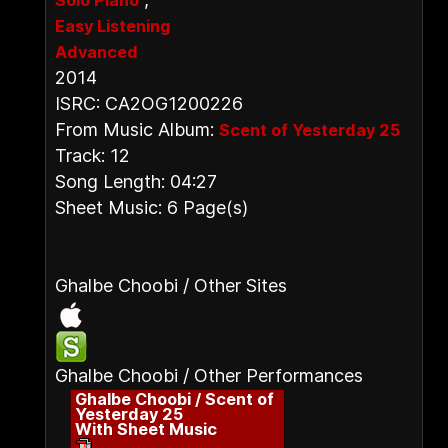
Solo Piano
Easy Listening
Advanced
2014
ISRC: CA2OG1200226
From Music Album:
Scent of Yesterday 25
Track: 12
Song Length: 04:27
Sheet Music: 6 Page(s)
Ghalbe Choobi / Other Sites
Ghalbe Choobi / Other Performances
Ghalbe Choobi / Scent of
Yesterday 25
With Sheet Music