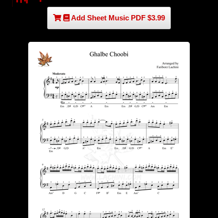
Add Sheet Music PDF $3.99