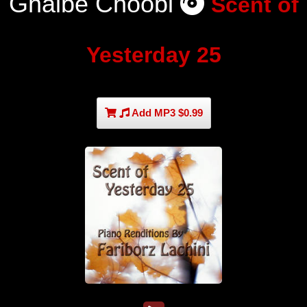
Ghalbe Choobi
Scent of
Yesterday 25
Add MP3 $0.99