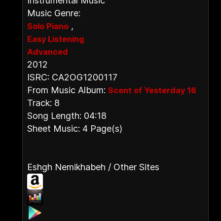
Instrumental Music
Music Genre:
,
Solo Piano
Easy Listening
Advanced
2012
ISRC: CA2OG1200117
From Music Album:
Scent of Yesterday 16
Track: 8
Song Length: 04:18
Sheet Music: 4 Page(s)
Eshgh Nemikhabeh / Other Sites