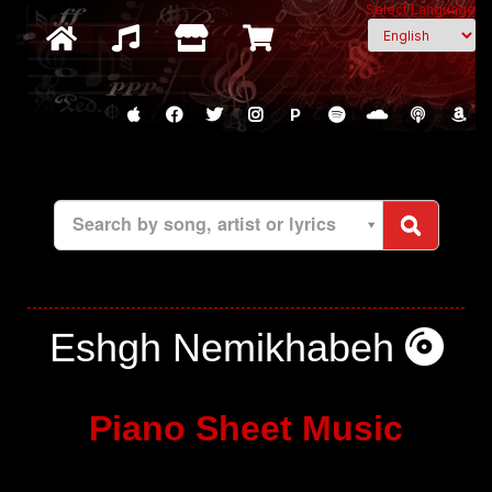
Select Language
P
Search by song, artist or lyrics
Eshgh Nemikhabeh
Piano Sheet Music