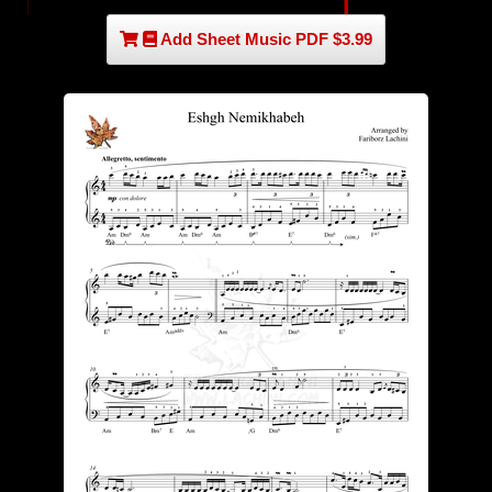
Add Sheet Music PDF $3.99