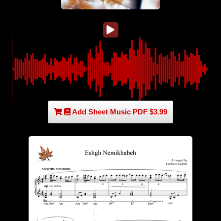
Add Sheet Music PDF $3.99