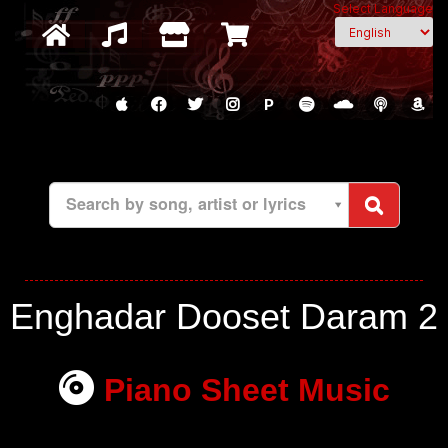
Select Language
P
Search by song, artist or lyrics
Enghadar Dooset Daram 2
Piano Sheet Music