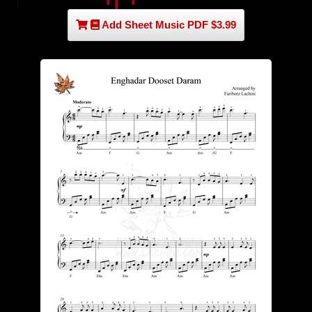
Add Sheet Music PDF $3.99