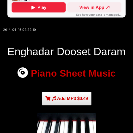
2014-04-16 02:22:10
Enghadar Dooset Daram
Piano Sheet Music
Add MP3 $0.49