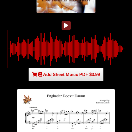
Add Sheet Music PDF $3.99