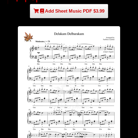
Add Sheet Music PDF $3.99