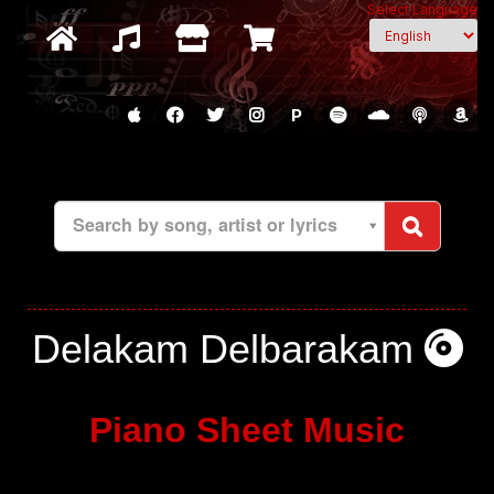
Select Language
P
Search by song, artist or lyrics
Delakam Delbarakam
Piano Sheet Music