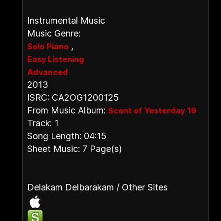
Instrumental Music
Music Genre:
,
Solo Piano
Easy Listening
Advanced
2013
ISRC: CA2OG1200125
From Music Album:
Scent of Yesterday 19
Track: 1
Song Length: 04:15
Sheet Music: 7 Page(s)
Delakam Delbarakam / Other Sites