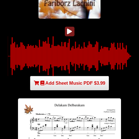
Add Sheet Music PDF $3.99