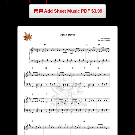
Add Sheet Music PDF $3.99