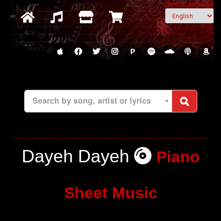
Select Language
P
Search by song, artist or lyrics
Dayeh Dayeh
Piano
Sheet Music