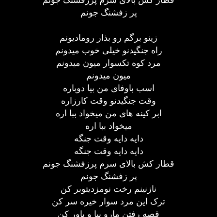
پر زفشنگ جونم
زینو برگم رو بذار رومادیونم
راه جنگیدنو خیلی خوب میدونم
مرد کوه تکسوار میون میدونم
میون میدونم
اسب باوفای من بیا دوباره
وقت جنگیدنو وقت کارزاره
ابر کینه های من میخواد ببا اره
میخواد ببا اره
دایه دایه وقت جنگه
دایه دایه وقت جنگه
قطار کش بالای سرم پرزفشنگ جونم
پر زفشنگ جونم
نازنینم رخت نومزدیتوبر کن
ترک این مرد سوار خیره سر کن
قصه رفتن مارو بیا و باور کن