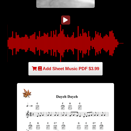
Add Sheet Music PDF $3.99