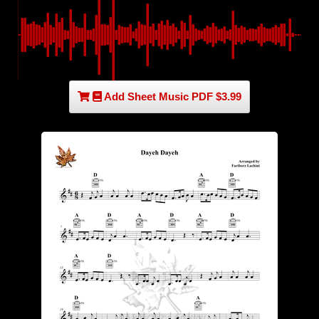
Add Sheet Music PDF $3.99