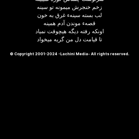
زخم خنجرش ميمونه تو سينه
لب بسته سينهء غرق به خون
قصهء موندن آدم همينه
اونکه رفته ديگه هیچوقت نمياد
تا قيامت دل من گريه ميخواد
© Copyright 2001-2024 -Lachini Media- All rights reserved.