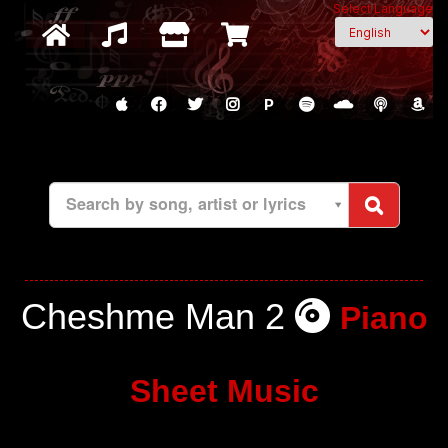
Select Language
P
Search by song, artist or lyrics
Cheshme Man 2
Piano
Sheet Music