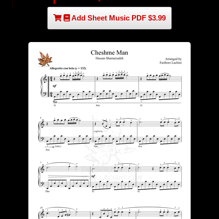
Add Sheet Music PDF $3.99