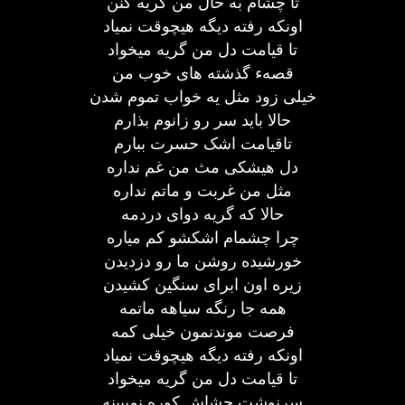
تا چشام به حال من گريه کنن
اونکه رفته ديگه هیچوقت نمياد
تا قيامت دل من گريه ميخواد
قصهء گذشته های خوب من
خيلی زود مثل يه خواب تموم شدن
حالا بايد سر رو زانوم بذارم
تاقيامت اشک حسرت ببارم
دل هيشکی مث من غم نداره
مثل من غربت و ماتم نداره
حالا که گريه دوای دردمه
چرا چشمام اشکشو کم مياره
خورشیده روشن ما رو دزديدن
زیره اون ابرای سنگين کشيدن
همه جا رنگه سياهه ماتمه
فرصت موندنمون خيلی کمه
اونکه رفته ديگه هیچوقت نمياد
تا قيامت دل من گريه ميخواد
سرنوشت چشاش کوره نمیبینه