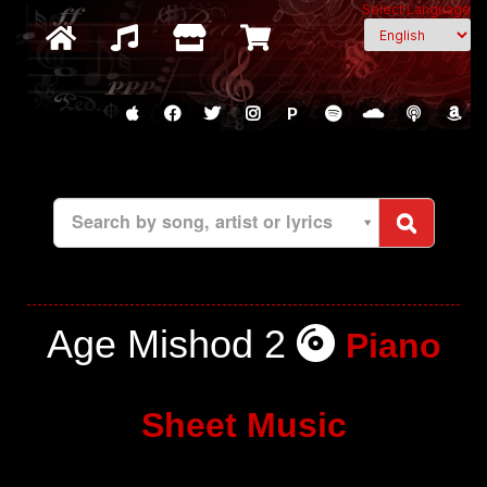
Select Language
P
Search by song, artist or lyrics
Age Mishod 2
Piano
Sheet Music