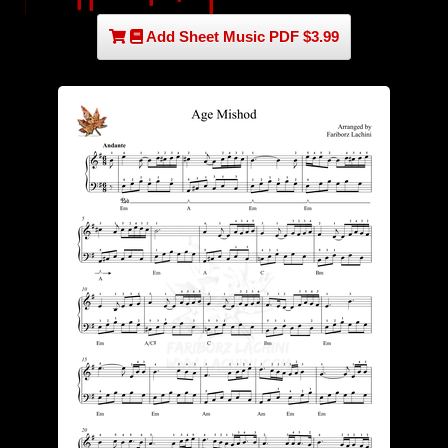
Add Sheet Music PDF $3.99