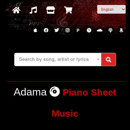
Select Language
P
Search by song, artist or lyrics
Adama
Piano Sheet
Music