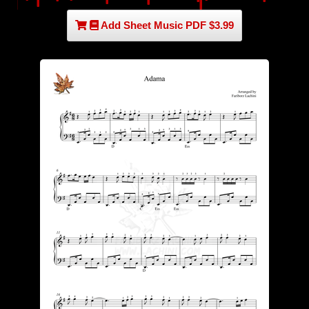
Add Sheet Music PDF $3.99