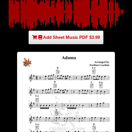
Add Sheet Music PDF $3.99