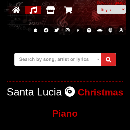
Select Language
P
Search by song, artist or lyrics
Santa Lucia
Christmas
Piano