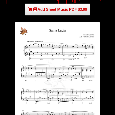
Add Sheet Music PDF $3.99