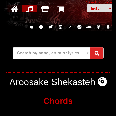
Select Language
P
Search by song, artist or lyrics
Aroosake Shekasteh
Chords