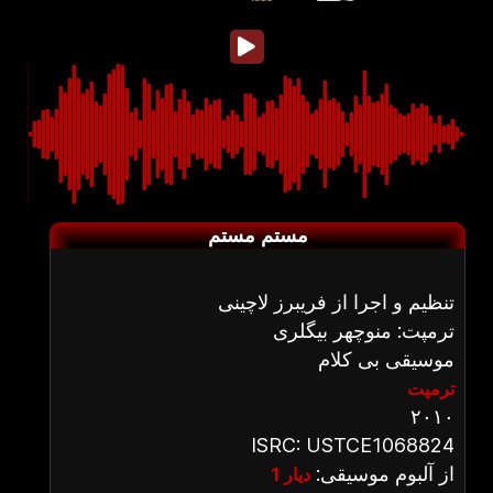
مستم مستم
تنظیم و اجرا از فریبرز لاچینی
ترمپت: منوچهر بیگلری
موسیقی بی کلام
ترمپت
۲۰۱۰
ISRC: USTCE1068824
از آلبوم موسیقی:
دیار 1