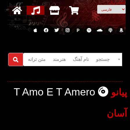
انتخاب زبان
P
جستجو نام آهنگ هنرمند متن ترانه
T Amo E T Amero
پیانو
آسان