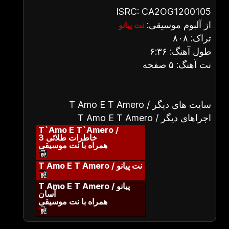
ISRC: CA2OG1200105
از آلبوم موسیقی:
نت پیانو
تراک: ۸۰۸
طول آهنگ: ۶:۳۶
نت آهنگ: ۵ صفحه
T Amo E T Amero / سایت های دیگر
T Amo E T Amero / اجراهای دیگر
T`Amo E T`Amero /
خاطرات طلائی 3
همراه با نت موسیقی
T Amo E T Amero / نت پیانو
T Amo E T Amero / پیانو
آسان
همراه با نت موسیقی