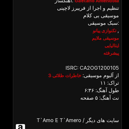
آهنگساز:
Gaetano Amendola
تنظیم و اجرا از فریبرز لاچینی
موسیقی بی کلام
سبک موسیقی:
,
تکنوازی پیانو
موسیقی ملایم
ایتالیایی
پیشرفته
ISRC: CA2OG1200105
از آلبوم موسیقی:
خاطرات طلائی 3
تراک: ۱۱
طول آهنگ: ۶:۳۶
نت آهنگ: ۵ صفحه
T`Amo E T`Amero / سایت های دیگر