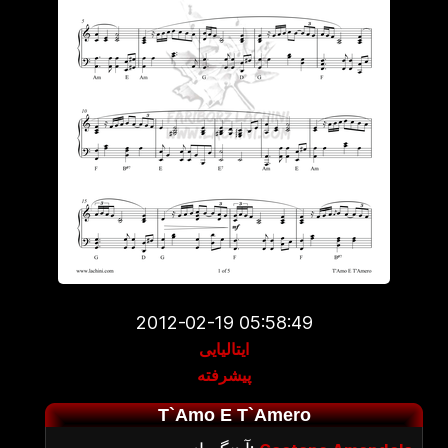
2012-02-19 05:58:49
ایتالیایی
پیشرفته
T`Amo E T`Amero