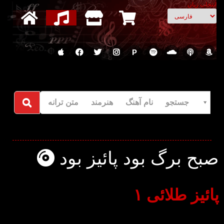
انتخاب زبان
P
جستجو نام آهنگ هنرمند متن ترانه
صبح برگ بود پائیز بود
پائیز طلائی ۱