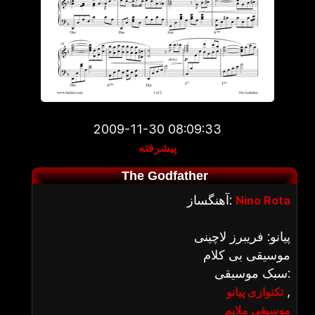
2009-11-30 08:09:33
پیشرفته
The Godfather
آهنگساز:
Nino Rota
پیانو: فریبرز لاچینی
موسیقی بی کلام
سبک موسیقی:
,
تکنوازی پیانو
موسیقی ملایم