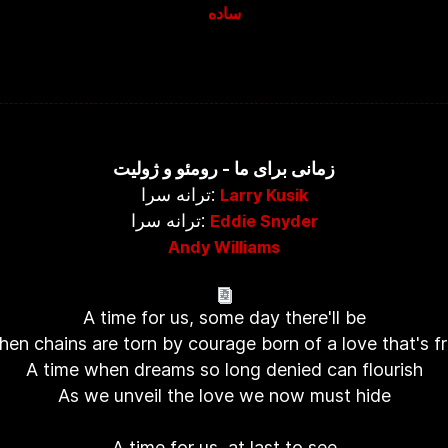
ساده
زمانی برای ما - رومئو و ژولیت
ترانه سرا:
Larry Kusik
ترانه سرا:
Eddie Snyder
Andy Williams
A time for us, some day there'll be
en chains are torn by courage born of a love that's f
A time when dreams so long denied can flourish
As we unveil the love we now must hide
A time for us, at last to see