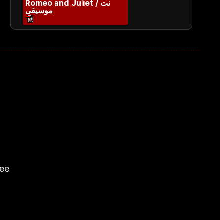
Romeo and Juliet / نت
موسیقی
ree