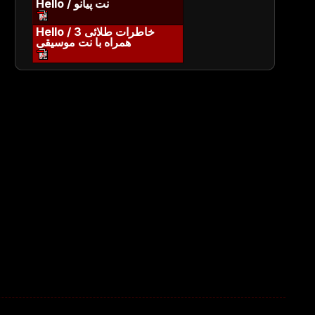
Hello / نت پیانو
Hello / خاطرات طلائی 3
همراه با نت موسیقی