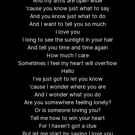
And my arms are open wide
'cause you know just what to say
And you know just what to do
And I want to tell you so much
I love you
I long to see the sunlight in your hair
And tell you time and time again
How much I care
Sometimes I feel my heart will overflow
Hello
I've just got to let you know
'cause I wonder where you are
And I wonder what you do
Are you somewhere feeling lonely?
Or is someone loving you?
Tell me how to win your heart
For I haven't got a clue
But let me start by saying I love you