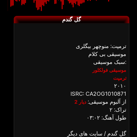
گل گندم
ترمپت: منوچهر بیگلری
موسیقی بی کلام
سبک موسیقی:
موسیقی فولکلور
ترمپت
۲۰۱۰
ISRC: CA2OG1010871
از آلبوم موسیقی:
دیار 2
تراک: ۲
طول آهنگ: ۰۳:۰۲
گل گندم / سایت های دیگر