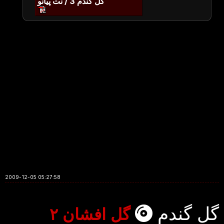
گل گندم 3 / نت پیانو
2009-12-05 05:27:58
گل گندم
گل افشان ۲