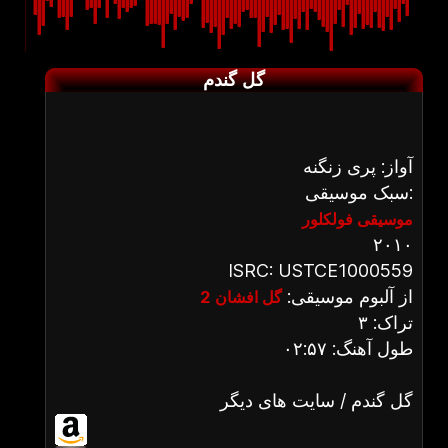
گل گندم
آواز: پری زنگنه
سبک موسیقی:
موسیقی فولکلور
۲۰۱۰
ISRC: USTCE1000559
از آلبوم موسیقی:
گل افشان 2
تراک: ۳
طول آهنگ: ۰۲:۵۷
گل گندم / سایت های دیگر