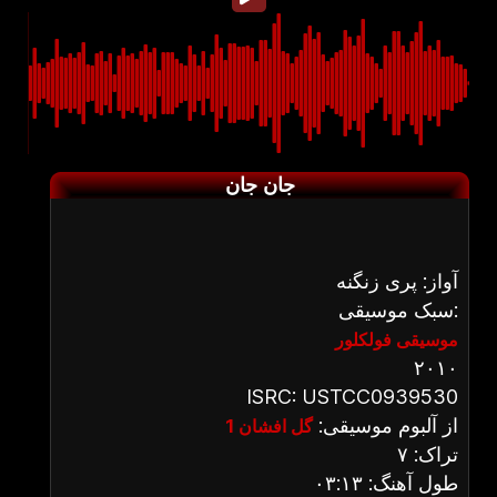
جان جان
آواز: پری زنگنه
سبک موسیقی:
موسیقی فولکلور
۲۰۱۰
ISRC: USTCC0939530
از آلبوم موسیقی:
گل افشان 1
تراک: ۷
طول آهنگ: ۰۳:۱۳