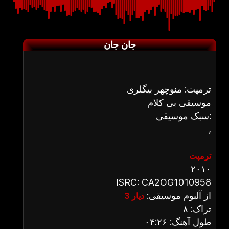
جان جان
ترمپت: منوچهر بیگلری
موسیقی بی کلام
سبک موسیقی:
,
ترمپت
۲۰۱۰
ISRC: CA2OG1010958
از آلبوم موسیقی:
دیار 3
تراک: ۸
طول آهنگ: ۰۴:۲۶