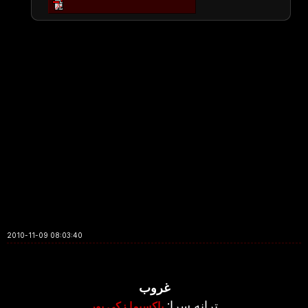
2010-11-09 08:03:40
غروب
ترانه سرا:
پاکسیما زکی پور