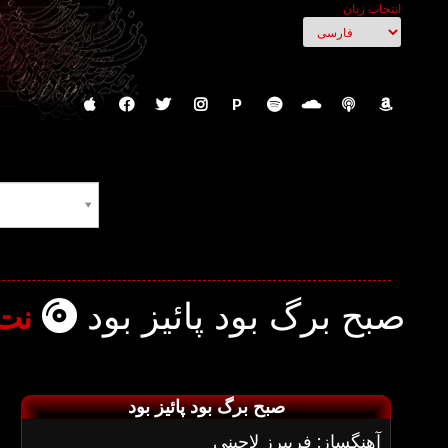
انتخاب زبان
P
صبح برگ بود پائیز بود
نت 
صبح برگ بود پائیز بود
آهنگساز: فریبرز لاچینی