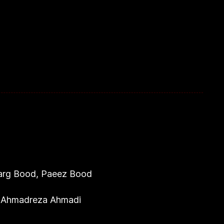
Barg Bood, Paeez Bood
by Ahmadreza Ahmadi