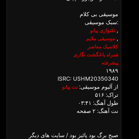
موسیقی بی کلام
سبک موسیقی:
,
تکنوازی پیانو
,
موسیقی ملایم
کلاسیک معاصر
همراه با انگشت نگاری
پیشرفته
۱۹۸۹
ISRC: USHM20350340
از آلبوم موسیقی:
نت پیانو
تراک: ۵۱۶
طول آهنگ: ۰۳:۴۱
نت آهنگ: ۲ صفحه
صبح برگ بود پائیز بود / سایت های دیگر