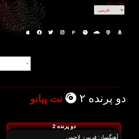
انتخاب زبان
P
دو پرنده ۲
نت پیانو
دو پرنده 2
آهنگساز: فریبرز لاچینی