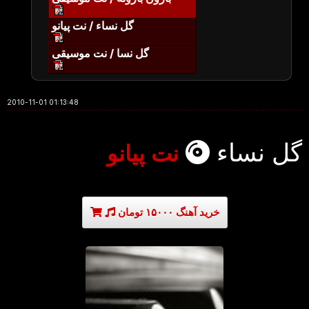
گل نساء / نت پیانو
گل نسا / نت موسیقی
2010-11-01 01:13:48
گل نساء
نت پیانو
خرید آهنگ ۱۵۰۰۰ تومان