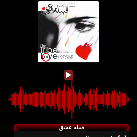
قبیله عشق