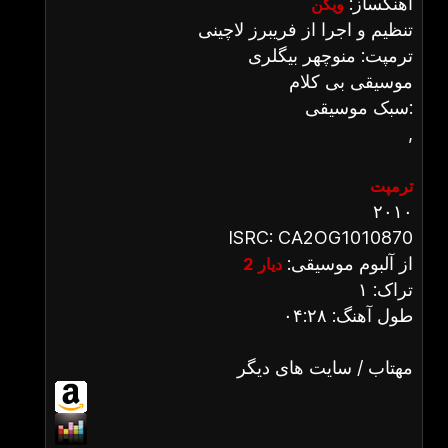
آهنگساز:
ویگن
تنظیم و اجرا از فریبرز لاچینی
ترمپت: منوچهر بیگلری
موسیقی بی کلام
سبک موسیقی:
,
ترمپت
۲۰۱۰
ISRC: CA2OG1010870
از آلبوم موسیقی:
دیار 2
تراک: ۱
طول آهنگ: ۰۴:۲۸
مهتاب / سایت های دیگر