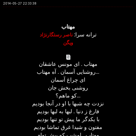
2014-05-27 22:33:38
مهتاب
ترانه سرا:
ناصر رستگارنژاد
ویگن
مهتاب . ای مونس عاشقان
روشنایی آسمان . آه مهتاب...
ای چراغ آسمان
روشنی بخش جان
کو ماهم؟...
نزدت چه شبها با او در آنجا بودیم
فارغ ز دنیا . لبها به لبها بودیم
با یکدگر ما پیش تو تنها بودیم
مفتون و شیدا غرق تماشا بودیم
مهتاب . امشب که پیش توام