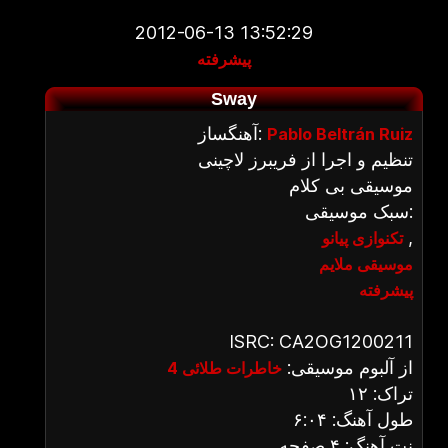
2012-06-13 13:52:29
پیشرفته
Sway
آهنگساز:
Pablo Beltrán Ruiz
تنظیم و اجرا از فریبرز لاچینی
موسیقی بی کلام
سبک موسیقی:
,
تکنوازی پیانو
موسیقی ملایم
پیشرفته
ISRC: CA2OG1200211
از آلبوم موسیقی:
خاطرات طلائی 4
تراک: ۱۲
طول آهنگ: ۶:۰۴
نت آهنگ: ۴ صفحه