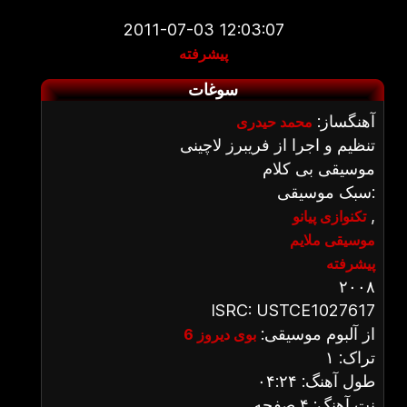
2011-07-03 12:03:07
پیشرفته
سوغات
آهنگساز:
محمد حیدری
تنظیم و اجرا از فریبرز لاچینی
موسیقی بی کلام
سبک موسیقی:
,
تکنوازی پیانو
موسیقی ملایم
پیشرفته
۲۰۰۸
ISRC: USTCE1027617
از آلبوم موسیقی:
بوی دیروز 6
تراک: ۱
طول آهنگ: ۰۴:۲۴
نت آهنگ: ۴ صفحه