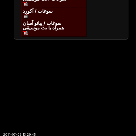
سوغات / آکورد
سوغات / پیانو آسان
همراه با نت موسیقی
2011-07-08 13:29:45