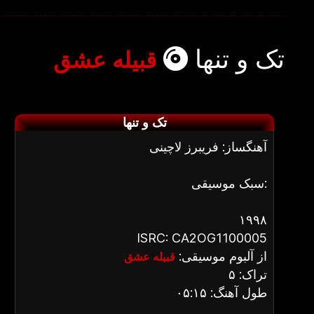
تک و تنها
قبیله عشق
تک و تنها
آهنگساز: فریبرز لاچینی
سبک موسیقی:
۱۹۹۸
ISRC: CA2OG1100005
از آلبوم موسیقی:
قبیله عشق
تراک: ۵
طول آهنگ: ۰۵:۱۵