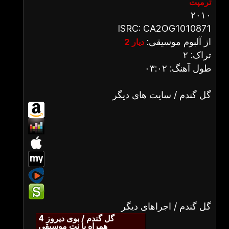
ترمپت
۲۰۱۰
ISRC: CA2OG1010871
از آلبوم موسیقی:
دیار 2
تراک: ۲
طول آهنگ: ۰۳:۰۲
گل گندم / سایت های دیگر
گل گندم / اجراهای دیگر
گل گندم / بوی دیروز 4
همراه با نت موسیقی