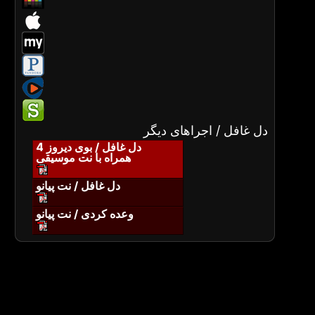
دل غافل / اجراهای دیگر
دل غافل / بوی دیروز 4
همراه با نت موسیقی
دل غافل / نت پیانو
وعده کردی / نت پیانو