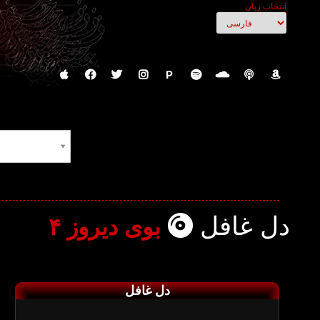
انتخاب زبان
P
دل غافل
بوی دیروز ۴
دل غافل