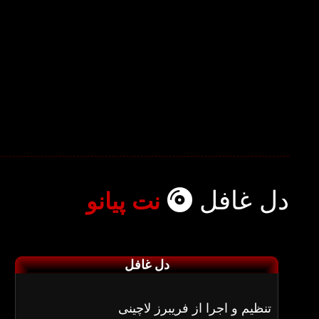
دل غافل
نت پیانو
دل غافل
تنظیم و اجرا از فریبرز لاچینی