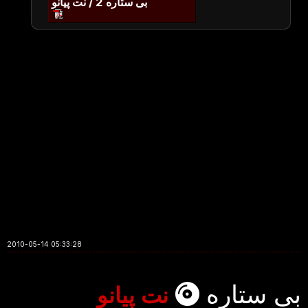
بی ستاره 2 / نت پیانو
2010-05-14 05:33:28
بی ستاره
نت پیانو