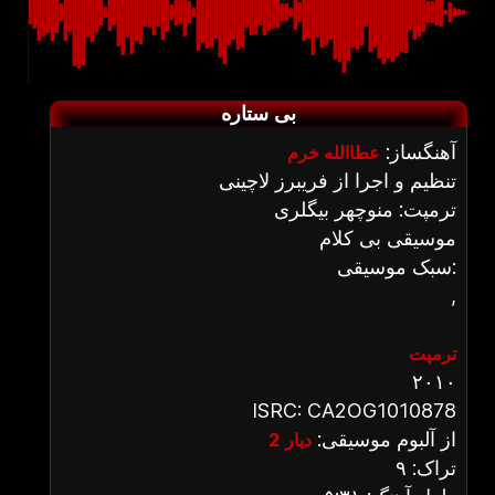
بی ستاره
آهنگساز:
عطاالله خرم
تنظیم و اجرا از فریبرز لاچینی
ترمپت: منوچهر بیگلری
موسیقی بی کلام
سبک موسیقی:
,
ترمپت
۲۰۱۰
ISRC: CA2OG1010878
از آلبوم موسیقی:
دیار 2
تراک: ۹