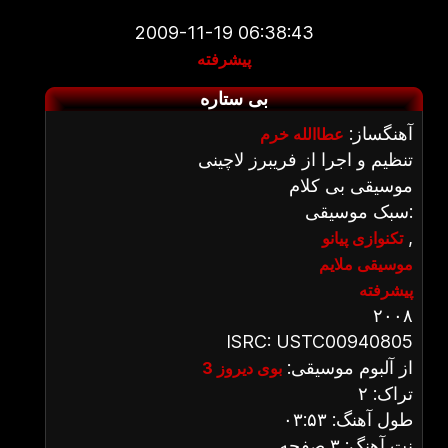
2009-11-19 06:38:43
پیشرفته
بی ستاره
آهنگساز:
عطاالله خرم
تنظیم و اجرا از فریبرز لاچینی
موسیقی بی کلام
سبک موسیقی:
,
تکنوازی پیانو
موسیقی ملایم
پیشرفته
۲۰۰۸
ISRC: USTC00940805
از آلبوم موسیقی:
بوی دیروز 3
تراک: ۲
طول آهنگ: ۰۳:۵۳
نت آهنگ: ۳ صفحه