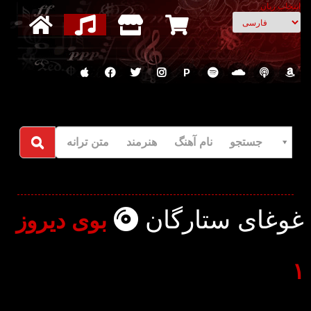
انتخاب زبان
P
جستجو نام آهنگ هنرمند متن ترانه
غوغای ستارگان
بوی دیروز
۱