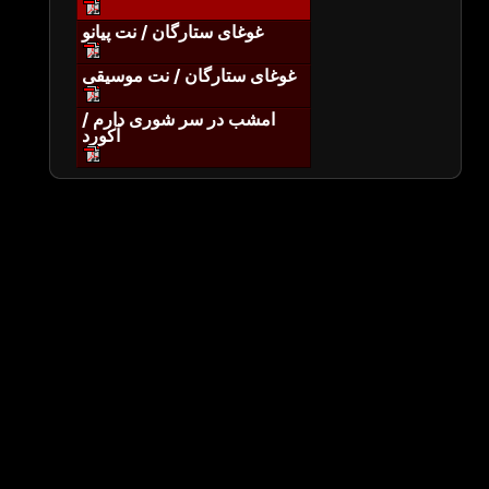
غوغای ستارگان / نت پیانو
غوغای ستارگان / نت موسیقی
امشب در سر شوری دارم /
آکورد