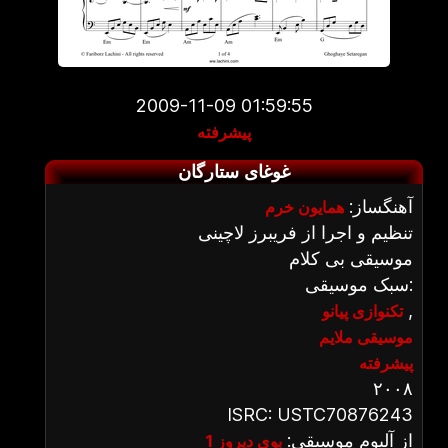
2009-11-09 01:59:55
پیشرفته
غوغای ستارگان
آهنگساز:
همایون خرم
تنظیم و اجرا از فریبرز لاچینی
موسیقی بی کلام
سبک موسیقی:
,
تکنوازی پیانو
موسیقی ملایم
پیشرفته
۲۰۰۸
ISRC: USTC70876243
از آلبوم موسیقی:
بوی دیروز 1