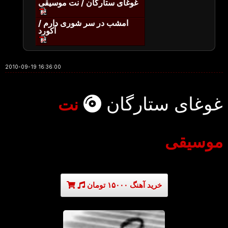
غوغای ستارگان / نت موسیقی
امشب در سر شوری دارم /
آکورد
2010-09-19 16:36:00
غوغای ستارگان
نت
موسیقی
خرید آهنگ ۱۵۰۰۰ تومان