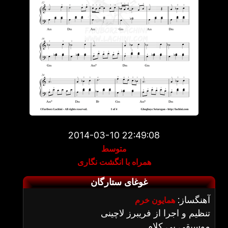
2014-03-10 22:49:08
متوسط
همراه با انگشت نگاری
غوغای ستارگان
آهنگساز:
همایون خرم
تنظیم و اجرا از فریبرز لاچینی
موسیقی بی کلام