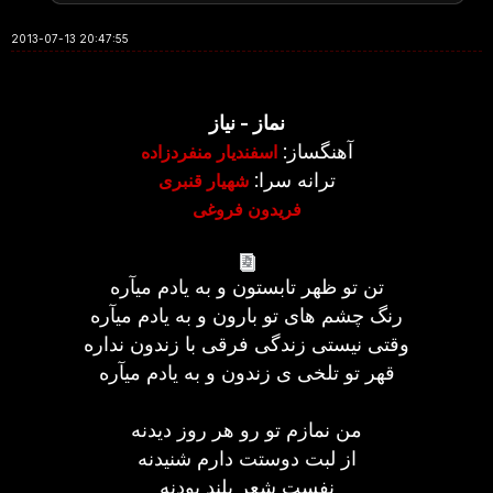
2013-07-13 20:47:55
نماز - نیاز
آهنگساز:
اسفندیار منفردزاده
ترانه سرا:
شهیار قنبری
فریدون فروغی
تن تو ظهر تابستون و به یادم میآره
رنگ چشم های تو بارون و به یادم میآره
وقتی نیستی زندگی فرقی با زندون نداره
قهر تو تلخی ی زندون و به یادم میآره
من نمازم تو رو هر روز دیدنه
از لبت دوستت دارم شنیدنه
نفست شعر بلند بودنه