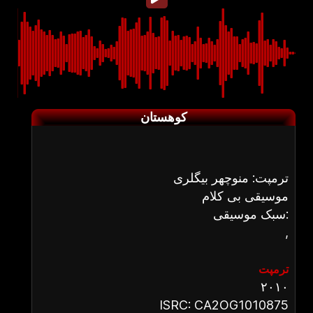
کوهستان
ترمپت: منوچهر بیگلری
موسیقی بی کلام
سبک موسیقی:
,
ترمپت
۲۰۱۰
ISRC: CA2OG1010875