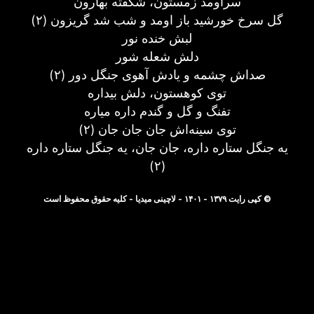
سراومد زمستون، شکفته بهارون
گل سرخ خورشيد باز اومد و شب شد گريزون (۲)
لبش خنده نور
دلش شعله شور
صداش چشمه و يادش آهوی جنگل دور (۲)
توی کوهستون، دلش بيداره
تفنگ و گل و گندم داره مياره
توی سينه‌اش جان جان جان (۲)
يه جنگل ستاره داره، جان جان، يه جنگل ستاره داره
(۲)
© کپی رایت ۱۳۷۹ - ۱۴۰۱ - لاچینی میدیا - کلیه حقوق محفوظ است