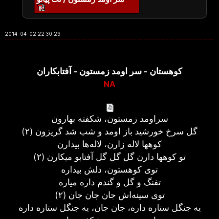
2014-04-02 22:30:29
کوهستان - سر اومد زمستون - آفتابکاران
NA
سراومد زمستون، شکفته بهارون
گل سرخ خورشيد باز اومد و شب شد گريزون (۲)
کوهها لاله زارن، لاله‌ها بيدارن
تو کوهها دارن گل گل گل آفتابو ميکارن (۲)
توی کوهستون، دلش بيداره
تفنگ و گل و گندم داره مياره
توی سينه‌اش جان جان جان (۲)
يه جنگل ستاره داره، جان جان، يه جنگل ستاره داره