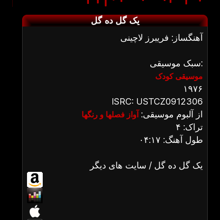
یک گل ده گل
آهنگساز: فریبرز لاچینی
سبک موسیقی:
موسیقی کودک
۱۹۷۶
ISRC: USTCZ0912306
از آلبوم موسیقی:
آواز فصلها و رنگها
تراک: ۴
طول آهنگ: ۰۴:۱۷
یک گل ده گل / سایت های دیگر