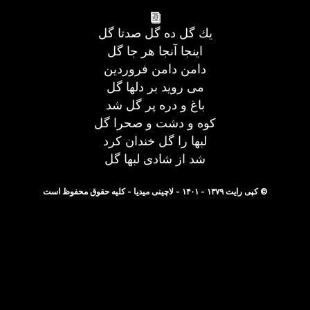
يك گل ده گل صدتا گل
اينجا آنجا هر جا گل
دامن دامن فروردين
می رويد بر دلها گل
باغ و دره پر گل شد
كوه و دشت و صحرا گل
لبها را گل خندان كرد
شد از شادی لبها گل
© کپی رایت ۱۳۷۹ - ۱۴۰۱ - لاچینی میدیا - کلیه حقوق محفوظ است