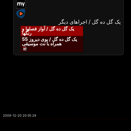
یک گل ده گل / اجراهای دیگر
یک گل ده گل / آواز فصلها و
رنگها
یک گل ده گل / بوی دیروز 55
همراه با نت موسیقی
2009-12-20 20:05:29