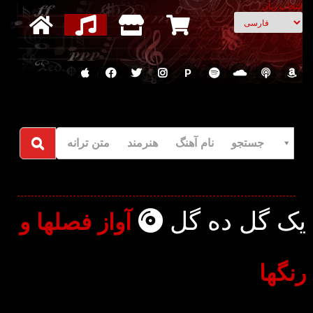
انتخاب زبان
P
جستجو نام آهنگ هنرمند متن ترانه
یک گل ده گل
آواز فصلها و
رنگها