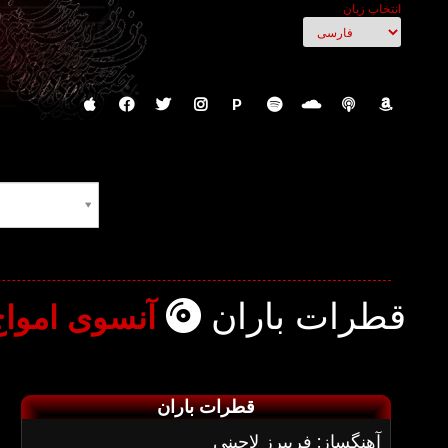
انتخاب زبان
P
قطرات باران
آنسوی امواج
قطرات باران
آهنگساز: فریبرز لاچینی