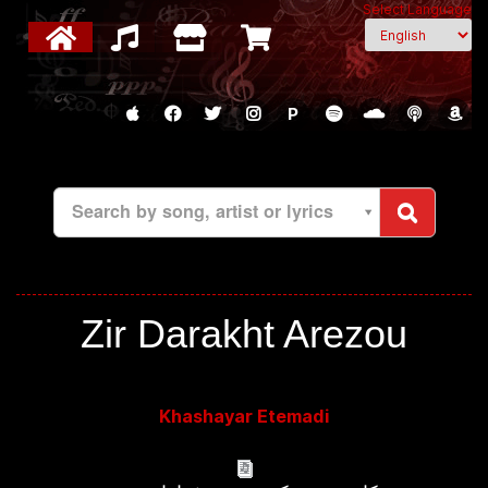
Select Language
P
Search by song, artist or lyrics
Zir Darakht Arezou
Khashayar Etemadi