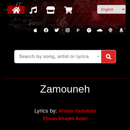
Select Language
P
Search by song, artist or lyrics
Zamouneh
Lyrics by:
Afshin Yadollahi
Ehsan Khajeh Amiri