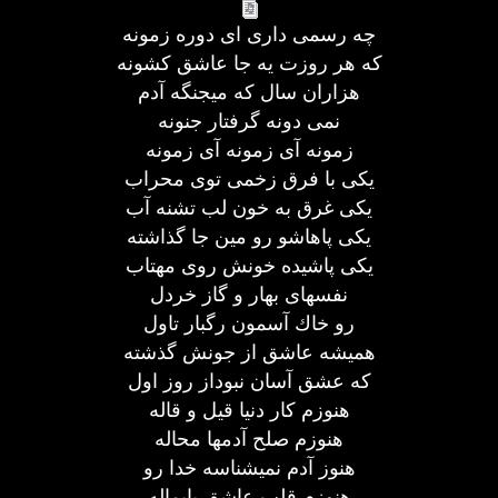
چه رسمی داری ای دوره زمونه
كه هر روزت یه جا عاشق كشونه
هزاران سال كه میجنگه آدم
نمی دونه گرفتار جنونه
زمونه آی زمونه آی زمونه
یكی با فرق زخمی توی محراب
یكی غرق به خون لب تشنه آب
یكی پاهاشو رو مین جا گذاشته
یكی پاشیده خونش روی مهتاب
نفسهای بهار و گاز خردل
رو خاك آسمون رگبار تاول
همیشه عاشق از جونش گذشته
كه عشق آسان نبوداز روز اول
هنوزم كار دنیا قیل و قاله
هنوزم صلح آدمها محاله
هنوز آدم نمیشناسه خدا رو
هنوزم قلب عاشق پایماله