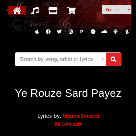
Select Language
P
Search by song, artist or lyrics
Ye Rouze Sard Payez
Lyrics by:
Mouna Bourzoi
Ali Lohrasbi