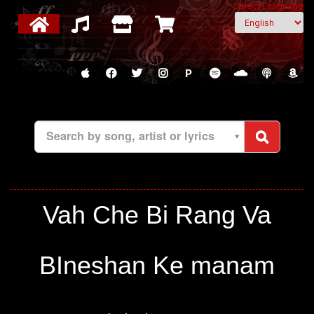
Select Language
P
Search by song, artist or lyrics
Vah Che Bi Rang Va
BIneshan Ke manam