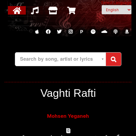
Select Language
P
Search by song, artist or lyrics
Vaghti Rafti
Mohsen Yeganeh