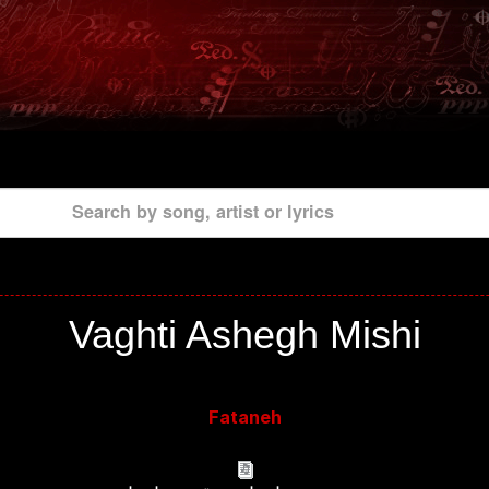
Search by song, artist or lyrics
Vaghti Ashegh Mishi
Fataneh