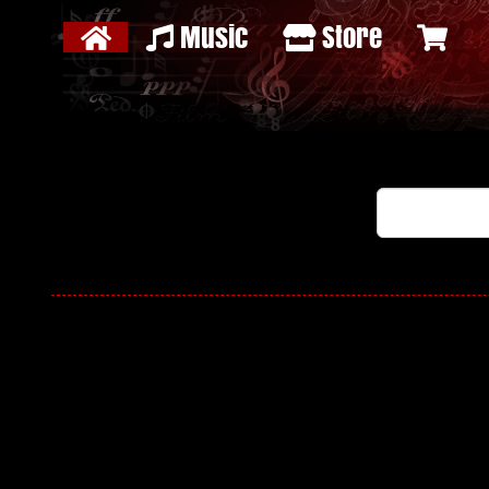
Music
Store