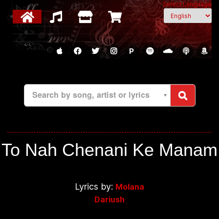
Select Language
P
Search by song, artist or lyrics
To Nah Chenani Ke Manam
Lyrics by:
Molana
Dariush