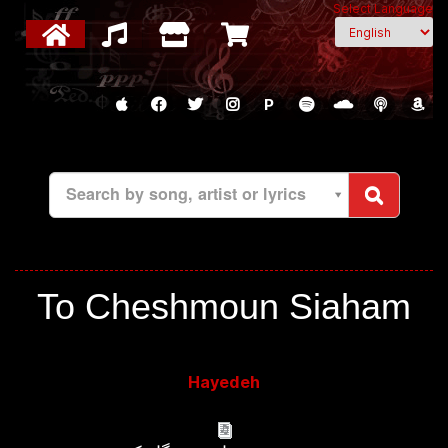
Select Language
P
Search by song, artist or lyrics
To Cheshmoun Siaham
Hayedeh