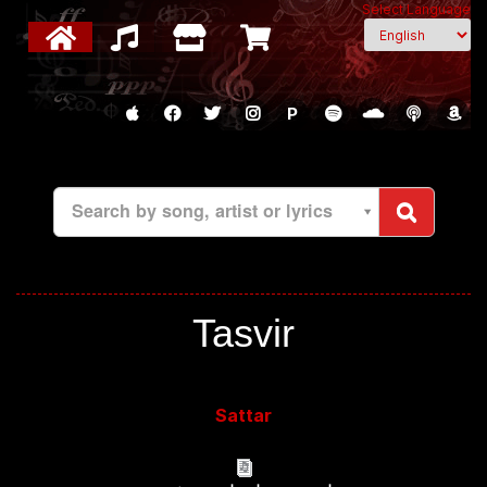
Select Language
P
Search by song, artist or lyrics
Tasvir
Sattar