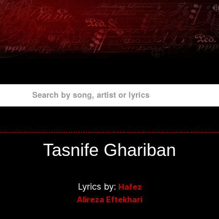
Search by song, artist or lyrics
Tasnife Ghariban
Lyrics by:
Hafez
Alireza Eftekhari