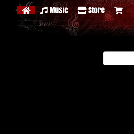
Music
Store