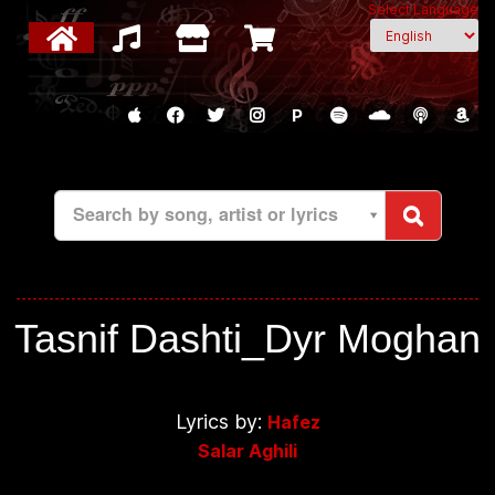
Select Language
P
Search by song, artist or lyrics
Tasnif Dashti_Dyr Moghan
Lyrics by:
Hafez
Salar Aghili