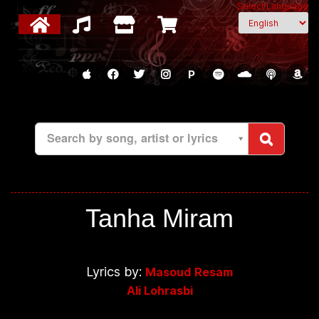
Select Language
P
Search by song, artist or lyrics
Tanha Miram
Lyrics by:
Masoud Resam
Ali Lohrasbi