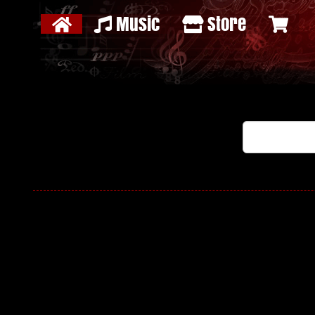
Music
Store