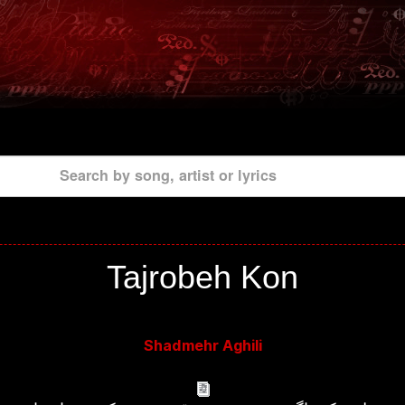
Search by song, artist or lyrics
Tajrobeh Kon
Shadmehr Aghili