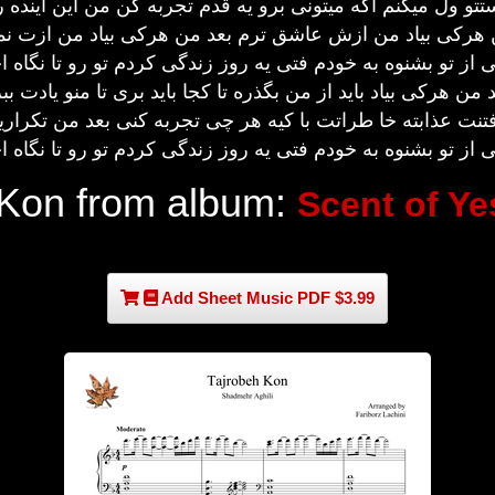
تتو ول میکنم اگه میتونی برو یه قدم تجربه کن من این اینده ر
 هرکی بیاد من ازش عاشق ترم بعد من هرکی بیاد من ازت نم
از تو بشنوه به خودم فتی یه روز زندگی کردم تو رو تا نگاه
 من هرکی بیاد باید از من بگذره تا کجا باید بری تا منو یادت بب
تنت عذابته خا طراتت با کیه هر چی تجربه کنی بعد من تکراری
از تو بشنوه به خودم فتی یه روز زندگی کردم تو رو تا نگاه
 Kon from album:
Scent of Ye
Add Sheet Music PDF $3.99