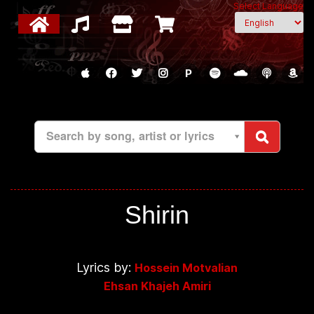
Select Language
P
Search by song, artist or lyrics
Shirin
Lyrics by:
Hossein Motvalian
Ehsan Khajeh Amiri